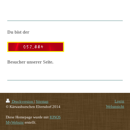
Du bist der
Besucher unserer Seite.
Login
Druckversion
|
Sitemap
Webansicht
© Kärwasburschen Eltersdorf 2014
Diese Homepage wurde mit
IONOS
MyWebsite
erstellt.